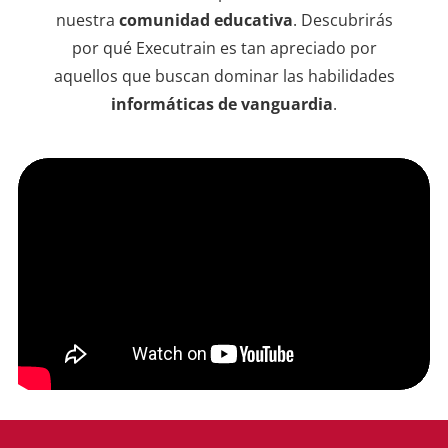
instr
nuestra
comunidad educativa
. Descubrirás
dudas
por qué Executrain es tan apreciado por
sesio
aquellos que buscan dominar las habilidades
informáticas de vanguardia
.