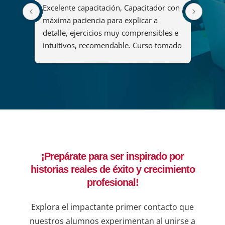
Excelente capacitación, Capacitador con 
El cu
2008 
máxima paciencia para explicar a 
fue u
s
detalle, ejercicios muy comprensibles e 
ya qu
intuitivos, recomendable. Curso tomado 
y her
"Diseño y administración de soluciones 
organ
de análisis mediante Power BI".
maner
del c
que p
adqui
forta
lider
decis
¡Prepárate para ser inspirado por
ejemp
historias reales de éxito y crecimiento
compr
una b
profesional!
resul
en lí
Explora el impactante primer contacto que
de qu
nuestros alumnos experimentan al unirse a