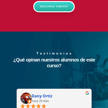
DESCARGA TEMARIO
T e s t i m o n i o s
¿Qué opinan nuestros alumnos de este
curso?
Dany Ortiz
hace 29 días