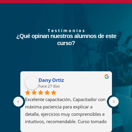
T e s t i m o n i o s
¿Qué opinan nuestros alumnos de este
curso?
Dany Ortiz
hace 27 días
Excelente capacitación, Capacitador con 
El cu
2008 
máxima paciencia para explicar a 
fue u
s
detalle, ejercicios muy comprensibles e 
ya qu
intuitivos, recomendable. Curso tomado 
y her
"Diseño y administración de soluciones 
organ