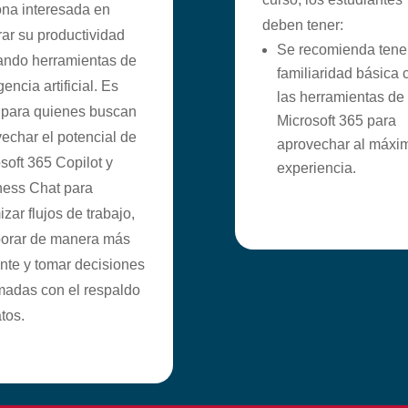
na interesada en
deben tener:
ar su productividad
Se recomienda tene
zando herramientas de
familiaridad básica 
gencia artificial. Es
las herramientas de
 para quienes buscan
Microsoft 365 para
echar el potencial de
aprovechar al máxim
soft 365 Copilot y
experiencia.
ness Chat para
izar flujos de trabajo,
borar de manera más
ente y tomar decisiones
madas con el respaldo
tos.