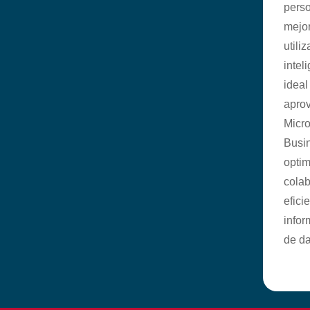
perso
mejor
utili
inteli
ideal
aprov
Micro
Busi
optim
cola
efici
infor
de da