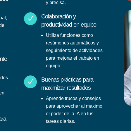
y precisa.
Colaboración y
N
hat,
productividad en equipo
de
Utiliza funciones como
resúmenes automáticos y
seguimiento de actividades
nte
para mejorar el trabajo en
equipo.
ndos
Buenas prácticas para
N
maximizar resultados
 en
Aprende trucos y consejos
para aprovechar al máximo
el poder de la IA en tus
ara
tareas diarias.