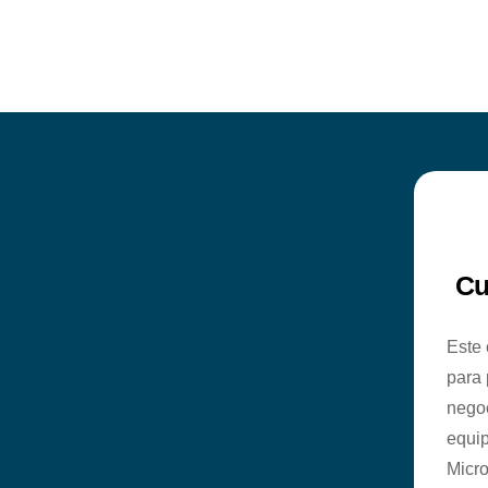
Cu
Este 
para 
negoc
equip
Micro