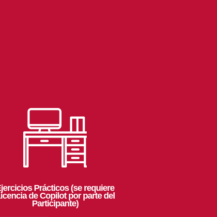
jercicios Prácticos (se requiere
icencia de Copilot por parte del
Participante)