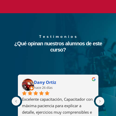
T e s t i m o n i o s
¿Qué opinan nuestros alumnos de este
curso?
Dany Ortiz
hace 26 días
Excelente capacitación, Capacitador con 
El cu
2008 
máxima paciencia para explicar a 
fue u
s
detalle, ejercicios muy comprensibles e 
ya qu