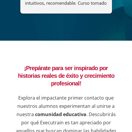
intuitivos, recomendable. Curso tomado 
y her
"Diseño y administración de soluciones 
organ
de análisis mediante Power BI".
maner
del c
que p
adqui
forta
lider
decis
¡Prepárate para ser inspirado por
ejemp
historias reales de éxito y crecimiento
compr
una b
profesional!
resul
en lí
Explora el impactante primer contacto que
de qu
nuestros alumnos experimentan al unirse a
instr
nuestra
comunidad educativa
. Descubrirás
dudas
por qué Executrain es tan apreciado por
sesio
aquellos que buscan dominar las habilidades