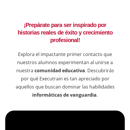
forta
lider
decis
¡Prepárate para ser inspirado por
ejemp
historias reales de éxito y crecimiento
compr
una b
profesional!
resul
en lí
Explora el impactante primer contacto que
de qu
nuestros alumnos experimentan al unirse a
instr
nuestra
comunidad educativa
. Descubrirás
dudas
por qué Executrain es tan apreciado por
sesio
aquellos que buscan dominar las habilidades
informáticas de vanguardia
.