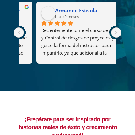
ez
Armando Estrada
hace 2 meses
Recientemente tome el curso de Análisis 
Es un
rate 
y Control de riesgos de proyectos y me 
curso
nte 
gusto la forma del instructor para 
por f
dad 
impartirlo, ya que adicional a la 
atenc
mitió 
experiencia y conocimiento compartido 
empr
as.El 
nos instruyo de forma muy dinámica y 
 alto 
amena.
a 
que 
so en 
¡Prepárate para ser inspirado por
rar 
historias reales de éxito y crecimiento