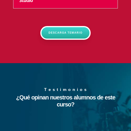
Studio
DESCARGA TEMARIO
T e s t i m o n i o s
¿Qué opinan nuestros alumnos de este
curso?