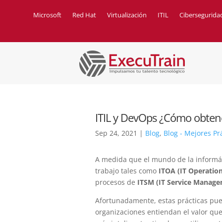
Microsoft
Red Hat
Virtualización
ITIL
Cibersegurida
ITIL y DevOps ¿Cómo obten
Sep 24, 2021
|
Blog
,
Blog - Mejores Pr
A medida que el mundo de la informáti
trabajo tales como
ITOA (IT Operation
procesos de
ITSM (IT Service Manag
Afortunadamente, estas prácticas pu
organizaciones entiendan el valor qu