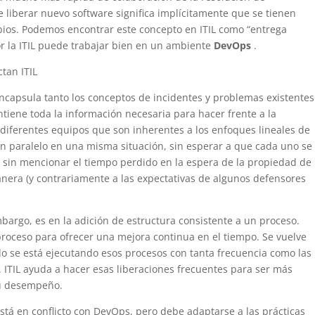
e liberar nuevo software significa implícitamente que se tienen
ios. Podemos encontrar este concepto en ITIL como “entrega
or la ITIL puede trabajar bien en un ambiente
DevOps
.
tan ITIL
ncapsula tanto los conceptos de incidentes y problemas existentes
ontiene toda la información necesaria para hacer frente a la
s diferentes equipos que son inherentes a los enfoques lineales de
en paralelo en una misma situación, sin esperar a que cada uno se
, sin mencionar el tiempo perdido en la espera de la propiedad de
nera (y contrariamente a las expectativas de algunos defensores
embargo, es en la adición de estructura consistente a un proceso.
 proceso para ofrecer una mejora continua en el tiempo. Se vuelve
do se está ejecutando esos procesos con tanta frecuencia como las
 ITIL ayuda a hacer esas liberaciones frecuentes para ser más
su desempeño.
 está en conflicto con DevOps, pero debe adaptarse a las prácticas