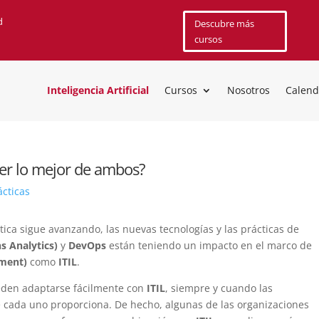
d
Descubre más
cursos
Inteligencia Artificial
Cursos
Nosotros
Calend
er lo mejor de ambos?
ácticas
ca sigue avanzando, las nuevas tecnologías y las prácticas de
s Analytics)
y
DevOps
están teniendo un impacto en el marco de
ement)
como
ITIL
.
eden adaptarse fácilmente con
ITIL
, siempre y cuando las
e cada uno proporciona. De hecho, algunas de las organizaciones